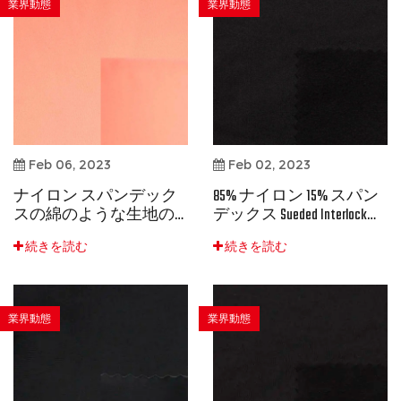
業界動態
業界動態
Feb 06, 2023
Feb 02, 2023
ナイロン スパンデック
85% ナイロン 15% スパン
スの綿のような生地の
デックス Sueded Interlock
汎用性とは?
Fabric の知識紹介は何で
続きを読む
続きを読む
すか?
業界動態
業界動態