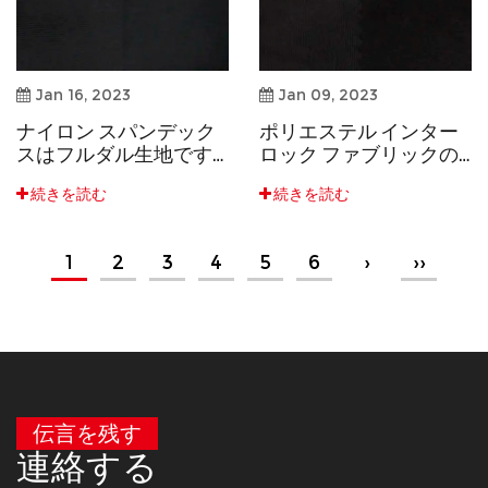
Jan 16, 2023
Jan 09, 2023
ナイロン スパンデック
ポリエステル インター
スはフルダル生地です
ロック ファブリックの
か?
利点は?
続きを読む
続きを読む
1
2
3
4
5
6
›
››
伝言を残す
連絡する