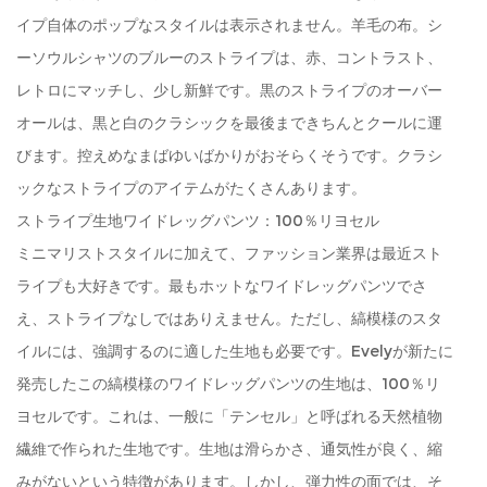
イプ自体のポップなスタイルは表示されません。羊毛の布。シ
ーソウルシャツのブルーのストライプは、赤、コントラスト、
レトロにマッチし、少し新鮮です。黒のストライプのオーバー
オールは、黒と白のクラシックを最後まできちんとクールに運
びます。控えめなまばゆいばかりがおそらくそうです。クラシ
ックなストライプのアイテムがたくさんあります。
ストライプ生地ワイドレッグパンツ：100％リヨセル
ミニマリストスタイルに加えて、ファッション業界は最近スト
ライプも大好きです。最もホットなワイドレッグパンツでさ
え、ストライプなしではありえません。ただし、縞模様のスタ
イルには、強調するのに適した生地も必要です。Evelyが新たに
発売したこの縞模様のワイドレッグパンツの生地は、100％リ
ヨセルです。これは、一般に「テンセル」と呼ばれる天然植物
繊維で作られた生地です。生地は滑らかさ、通気性が良く、縮
みがないという特徴があります。しかし、弾力性の面では、そ